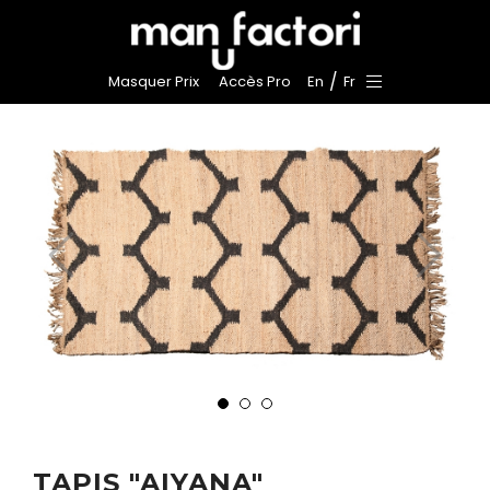
/
Masquer Prix
Accès Pro
En
Fr
TAPIS "AIYANA"