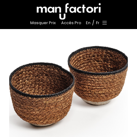
/
Masquer Prix
Accès Pro
En
Fr