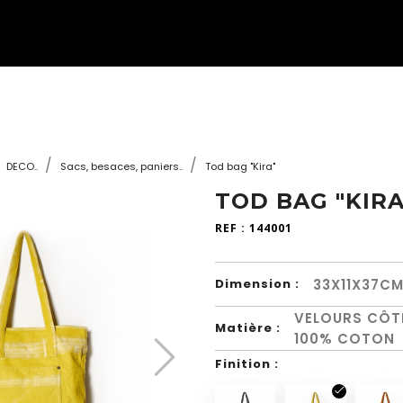
DECO..
Sacs, besaces, paniers..
Tod bag "Kira"
TOD BAG "KIRA
REF :
144001
33X11X37C
Dimension :
VELOURS CÔT
Matière :
100% COTON
Finition :