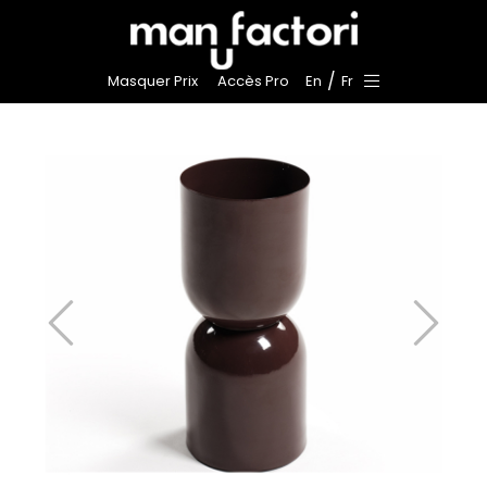
/
Masquer Prix
Accès Pro
En
Fr