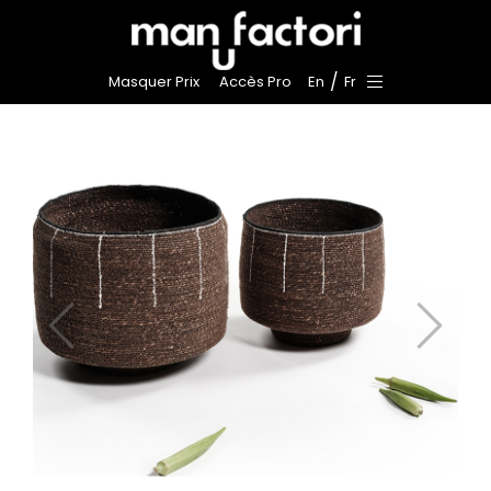
/
Masquer Prix
Accès Pro
En
Fr