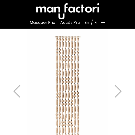
/
Masquer Prix
Accès Pro
En
Fr