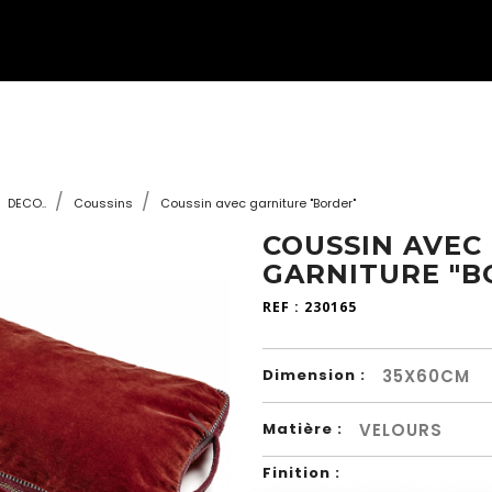
DECO..
Coussins
Coussin avec garniture "Border"
COUSSIN AVEC
GARNITURE "B
REF :
230165
35X60CM
Dimension :
VELOURS
Matière :
Finition :