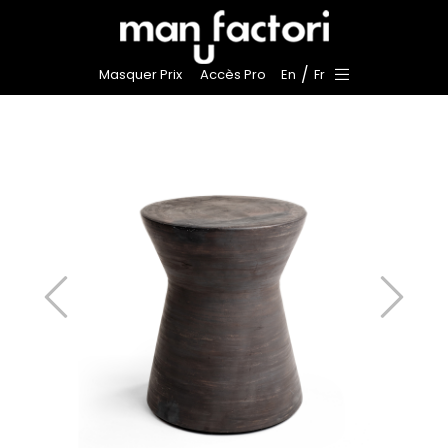
/
Masquer Prix
Accès Pro
En
Fr